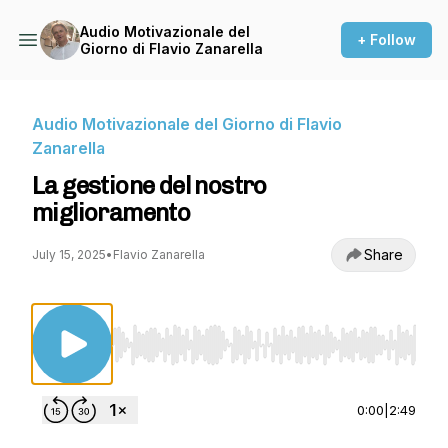
Audio Motivazionale del
+ Follow
Giorno di Flavio Zanarella
Audio Motivazionale del Giorno di Flavio
Zanarella
La gestione del nostro
miglioramento
Share
July 15, 2025
•
Flavio Zanarella
Use Left/Right to seek, Home/End to jump to st
0:00
|
2:49