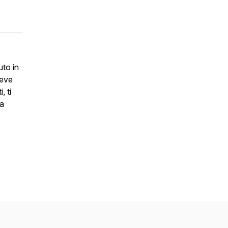
uto in
reve
, ti
la