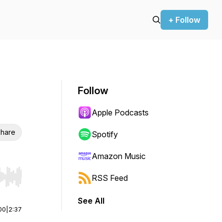
+ Follow
Follow
Apple Podcasts
hare
Spotify
Amazon Music
RSS Feed
r end. Hold shift to jump forward or backward.
See All
00
|
2:37