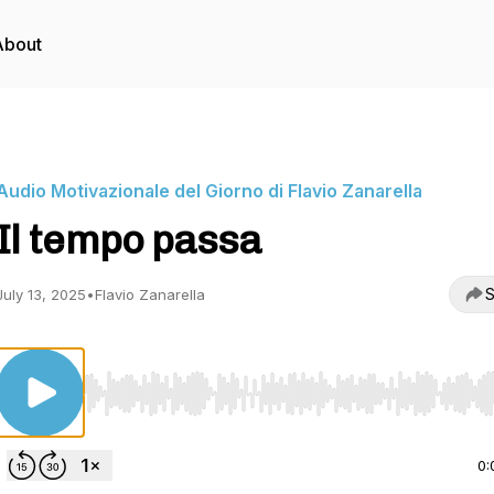
About
Audio Motivazionale del Giorno di Flavio Zanarella
Il tempo passa
S
July 13, 2025
•
Flavio Zanarella
Use Left/Right to seek, Home/End to jump to start o
0: